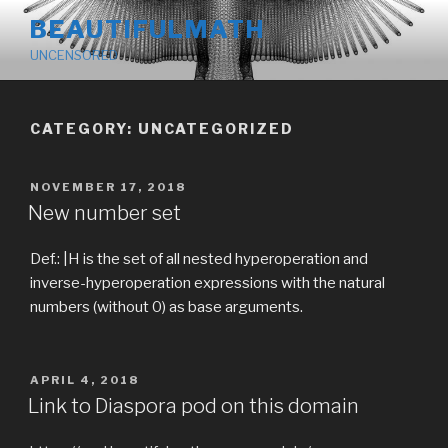
Skip
BEAUTIFULMATH
to
UNCENSORED
content
CATEGORY: UNCATEGORIZED
POSTED
NOVEMBER 17, 2018
ON
New number set
Def.: |H is the set of all nested hyperoperation and
inverse-hyperoperation expressions with the natural
numbers (without 0) as base arguments.
POSTED
APRIL 4, 2018
ON
Link to Diaspora pod on this domain