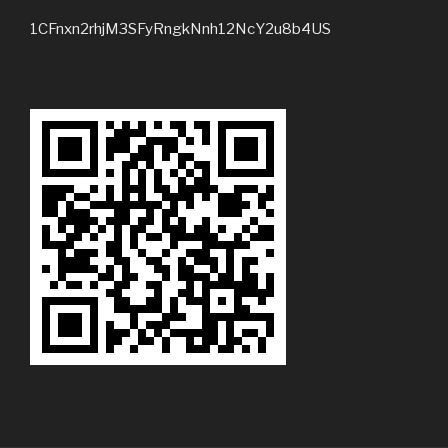
1CFnxn2rhjM3SFyRngkNnh12NcY2u8b4US