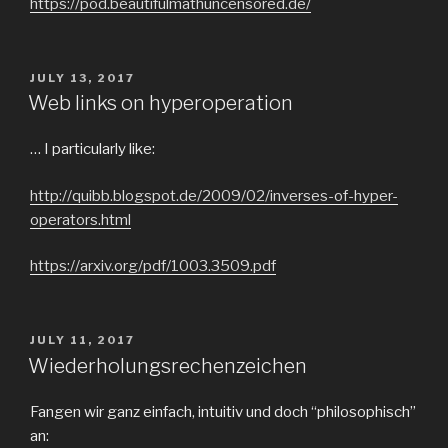
https://pod.beautifulmathuncensored.de/
POSTED
JULY 13, 2017
ON
Web links on hyperoperation
… I particularly like:
http://quibb.blogspot.de/2009/02/inverses-of-hyper-
operators.html
https://arxiv.org/pdf/1003.3509.pdf
POSTED
JULY 11, 2017
ON
Wiederholungsrechenzeichen
Fangen wir ganz einfach, intuitiv und doch “philosophisch”
an: